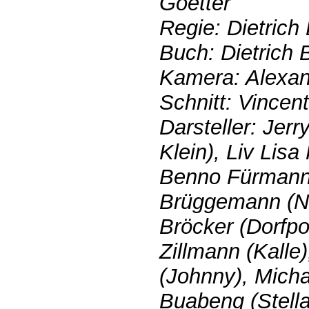
Goetter
Regie: Dietric
Buch: Dietrich
Kamera: Alexa
Schnitt: Vince
Darsteller: Jer
Klein), Liv Lisa
Benno Fürmann
Brüggemann (Na
Bröcker (Dorfpo
Zillmann (Kalle
(Johnny), Mich
Buabeng (Stella