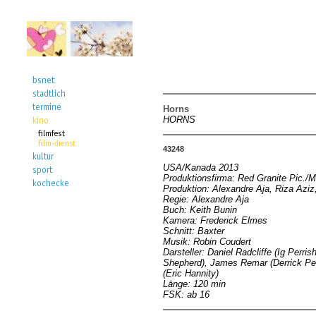
Horns
HORNS
43248
USA/Kanada 2013
Produktionsfirma: Red Granite Pic./M
Produktion: Alexandre Aja, Riza Azi
Regie: Alexandre Aja
Buch: Keith Bunin
Kamera: Frederick Elmes
Schnitt: Baxter
Musik: Robin Coudert
Darsteller: Daniel Radcliffe (Ig Perr
Shepherd), James Remar (Derrick Per
(Eric Hannity)
Länge: 120 min
FSK: ab 16