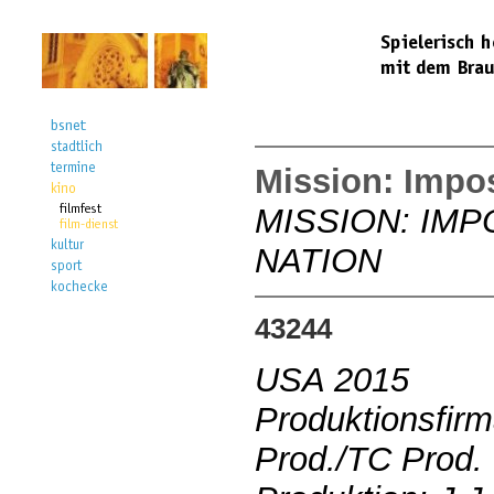
Mission: Impos
MISSION: IMP
NATION
43244
USA 2015
Produktionsfir
Prod./TC Prod.