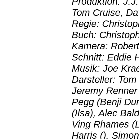
Produktion: J.J
Tom Cruise, Dav
Regie: Christo
Buch: Christop
Kamera: Robert
Schnitt: Eddie 
Musik: Joe Kra
Darsteller: Tom
Jeremy Renner 
Pegg (Benji Du
(Ilsa), Alec Bal
Ving Rhames (Lu
Harris (), Simo