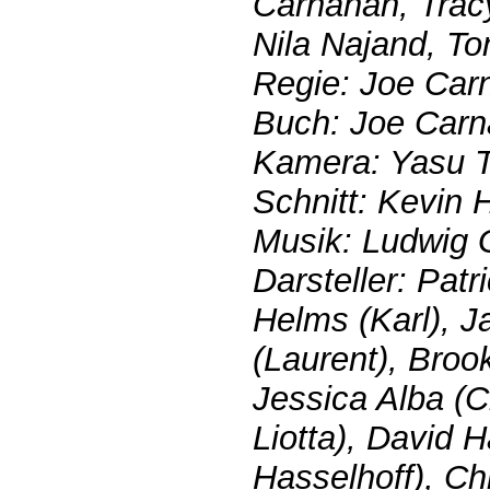
Carnahan, Tracy
Nila Najand, T
Regie: Joe Car
Buch: Joe Car
Kamera: Yasu T
Schnitt: Kevin 
Musik: Ludwig
Darsteller: Patr
Helms (Karl), 
(Laurent), Broo
Jessica Alba (C
Liotta), David 
Hasselhoff), Ch