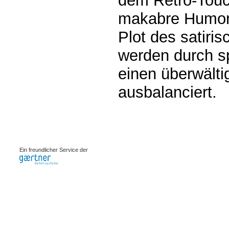
dem Retro-Touc
makabre Humor 
Plot des satiri
werden durch sp
einen überwält
ausbalanciert.
0.00068s
Ein freundlicher Service der