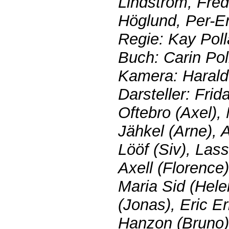
Lindström, Fred
Höglund, Per-E
Regie: Kay Pol
Buch: Carin Pol
Kamera: Harald
Darsteller: Frid
Oftebro (Axel), 
Jähkel (Arne), 
Lööf (Siv), Lass
Axell (Florence
Maria Sid (Hele
(Jonas), Eric E
Hanzon (Bruno),