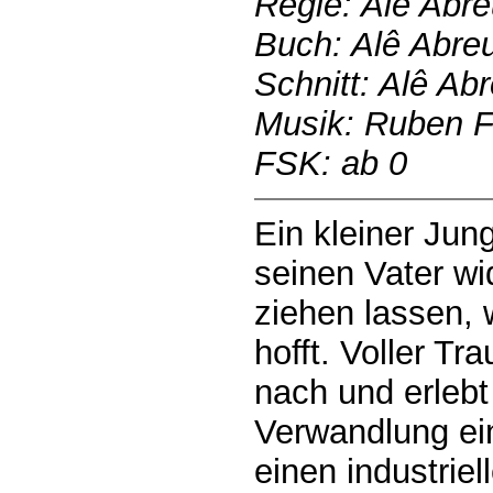
Regie: Alê Abr
Buch: Alê Abre
Schnitt: Alê Ab
Musik: Ruben Fe
FSK: ab 0
Ein kleiner Jun
seinen Vater wid
ziehen lassen, 
hofft. Voller Tr
nach und erlebt
Verwandlung ein
einen industrie