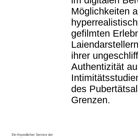
im digitalen Be
Möglichkeiten a
hyperrealistisc
gefilmten Erleb
Laiendarstellern
ihrer ungeschli
Authentizität au
Intimitätsstudi
des Pubertätsa
Grenzen.
0.00203s
Ein freundlicher Service der