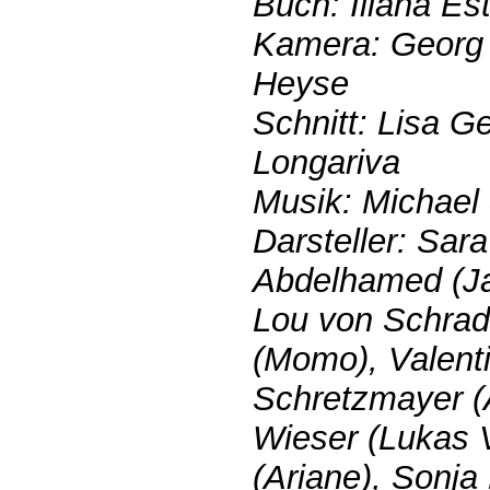
Buch: Iliana Es
Kamera: Georg
Heyse
Schnitt: Lisa G
Longariva
Musik: Michael
Darsteller: Sar
Abdelhamed (Ja
Lou von Schrade
(Momo), Valenti
Schretzmayer (
Wieser (Lukas 
(Ariane), Sonja