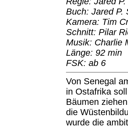
Regie: Jared P.
Buch: Jared P. 
Kamera: Tim C
Schnitt: Pilar R
Musik: Charlie 
Länge: 92 min
FSK: ab 6
Von Senegal am 
in Ostafrika sol
Bäumen ziehen,
die Wüstenbild
wurde die ambit