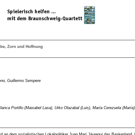
ebe, Zorn und Hoffnung
eno, Guillermo Sempere
 Blanca Portillo (Maixabel Lasa), Urko Olazabal (Luis), María Cerezuela (Marí
rd an dem sozialistischen Lokalpolitiker Juan Marí Jáuregui das Baskenland. 