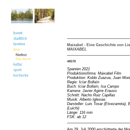
Maixabel - Eine Geschichte von Li
MAIXABEL
48578
Spanien 2021
Produktionsfirma: Maixabel Film
Produktion: Koldo Zuazua, Juan Mor
Regie: Icíar Bollaín
Buch: Icíar Bollaín, Isa Campo
Kamera: Javier Agirre Erauso
Schnitt: Nacho Ruiz Capillas
Musik: Alberto Iglesias
Darsteller: Luis Tosar (Etxezarreta),
(Luichi)
Länge: 116 min
FSK: ab 12
Am 29. Juli 2000 erschütterte der Mo