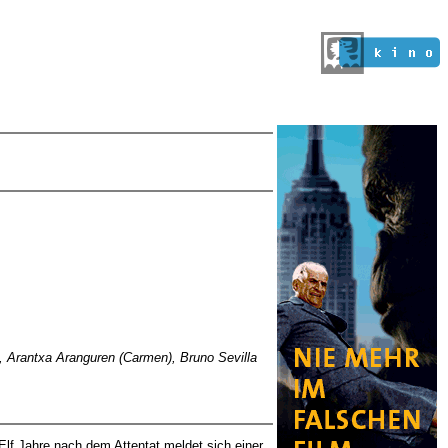
a), Arantxa Aranguren (Carmen), Bruno Sevilla
Elf Jahre nach dem Attentat meldet sich einer