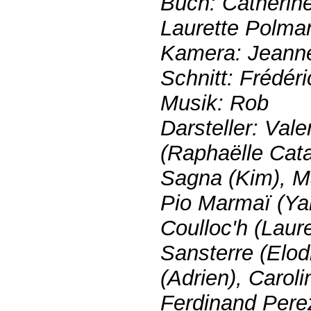
Buch: Catherine
Laurette Polma
Kamera: Jeanne
Schnitt: Frédéri
Musik: Rob
Darsteller: Vale
(Raphaëlle Cata
Sagna (Kim), Mar
Pio Marmaï (Ya
Coulloc'h (Laure
Sansterre (Elod
(Adrien), Carol
Ferdinand Perez