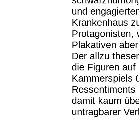
schwarzhumori
und engagierte
Krankenhaus z
Protagonisten, 
Plakativen aber
Der allzu these
die Figuren auf
Kammerspiels ü
Ressentiments 
damit kaum über 
untragbarer Ver