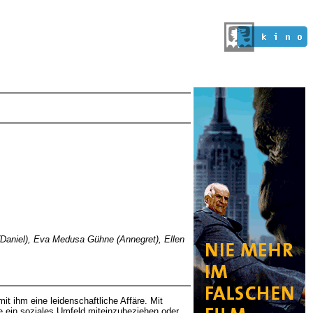
 (Daniel), Eva Medusa Gühne (Annegret), Ellen
t ihm eine leidenschaftliche Affäre. Mit
e ein soziales Umfeld miteinzubeziehen oder