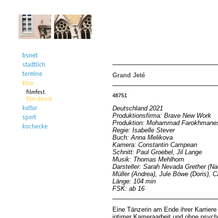
Grand Jeté
48751
Deutschland 2021
Produktionsfirma: Brave New Work
Produktion: Mohammad Farokhmanesh
Regie: Isabelle Stever
Buch: Anna Melikova
Kamera: Constantin Campean
Schnitt: Paul Groebel, Jil Lange
Musik: Thomas Mehlhorn
Darsteller: Sarah Nevada Grether (Na
Müller (Andrea), Jule Böwe (Doris),
Länge: 104 min
FSK: ab 16
Eine Tänzerin am Ende ihrer Karriere
intimer Kameraarbeit und ohne psycho