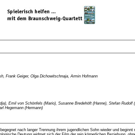
, Frank Geiger, Olga Dichowitschnaja, Armin Hofmann
dja), Emil von Schönfels (Mario), Susanne Bredehöft (Hanne), Stefan Rudolf
 Carl Hegemann (Hermann)
 begegnet nach langer Trennung ihrem jugendlichen Sohn wieder und beginnt mi
logische Deutung widmet sich der Film der rein körperlichen Beziehung, ohn