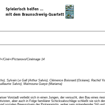
al+/Ciné+/Pictanovo/Cinémage 14
ho), Sylvain Le Gall (Arthur Salvio), Clémence Boisnard (Océane), Rachid You
Guillaume Salvio), Maïmouna Gueye (Mariama)
riser Vorstadt verliebt sich in einen Jungen, der versucht, den Bau eines ri
tivisten, aber auch in Folge familiärer Schicksalsschläge schließt sie sich
und sozialen Bewusstsein der Protagonistin, wobei sein mäandernder Stil und