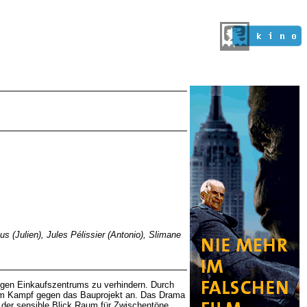
s (Julien), Jules Pélissier (Antonio), Slimane
esigen Einkaufszentrums zu verhindern. Durch
 dem Kampf gegen das Bauprojekt an. Das Drama
 der sensible Blick Raum für Zwischentöne