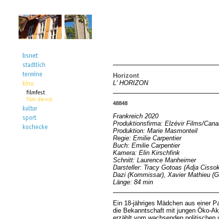
Horizont
L' HORIZON
48848
Frankreich 2020
Produktionsfirma: Elzévir Films/Can
Produktion: Marie Masmonteil
Regie: Emilie Carpentier
Buch: Emilie Carpentier
Kamera: Elin Kirschfink
Schnitt: Laurence Manheimer
Darsteller: Tracy Gotoas (Adja Cissok
Dazi (Kommissar), Xavier Mathieu (
Länge: 84 min
Ein 18-jähriges Mädchen aus einer Pa
die Bekanntschaft mit jungen Öko-Ak
erzählt vom wachsenden politischen 