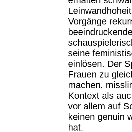
erhalten schwar
Leinwandhoheit.
Vorgänge rekurr
beeindruckende
schauspieleris
seine feministi
einlösen. Der S
Frauen zu gleic
machen, misslin
Kontext als auc
vor allem auf S
keinen genuin w
hat.