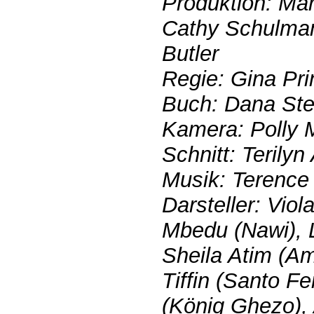
Produktion: Mar
Cathy Schulman
Butler
Regie: Gina Pr
Buch: Dana St
Kamera: Polly 
Schnitt: Terilyn
Musik: Terence
Darsteller: Vio
Mbedu (Nawi), 
Sheila Atim (A
Tiffin (Santo F
(König Ghezo),