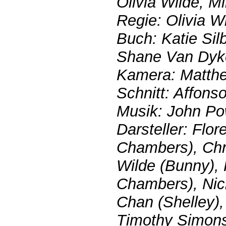
Olivia Wilde, Mi
Regie: Olivia W
Buch: Katie Si
Shane Van Dyk
Kamera: Matthe
Schnitt: Affons
Musik: John Po
Darsteller: Flo
Chambers), Chri
Wilde (Bunny), 
Chambers), Nic
Chan (Shelley),
Timothy Simons (