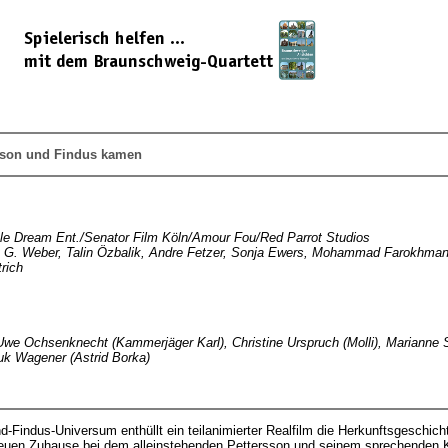
rsson und Findus kamen
ttle Dream Ent./Senator Film Köln/Amour Fou/Red Parrot Studios
t G. Weber, Talin Özbalik, Andre Fetzer, Sonja Ewers, Mohammad Farokhma
rich
, Uwe Ochsenknecht (Kammerjäger Karl), Christine Urspruch (Molli), Marianne 
uk Wagener (Astrid Borka)
d-Findus-Universum enthüllt ein teilanimierter Realfilm die Herkunftsgeschicht
euen Zuhause bei dem alleinstehenden Pettersson und seinem sprechenden K