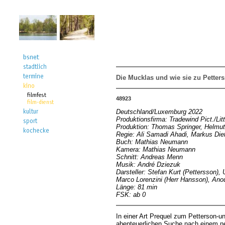
Die Mucklas und wie sie zu Pette
48923
Deutschland/Luxemburg 2022
Produktionsfirma: Tradewind Pict./Li
Produktion: Thomas Springer, Helmu
Regie: Ali Samadi Ahadi, Markus Diet
Buch: Mathias Neumann
Kamera: Mathias Neumann
Schnitt: Andreas Menn
Musik: André Dziezuk
Darsteller: Stefan Kurt (Pettersson)
Marco Lorenzini (Herr Hansson), Ano
Länge: 81 min
FSK: ab 0
In einer Art Prequel zum Petterson-un
abenteuerlichen Suche nach einem n