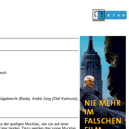
nesh
Sägebrecht (Beda), André Jung (Olaf Karlsson),
e der quirligen Mucklas, wie sie auf einer
ater landen. Dazu werden drei junge Mucklas