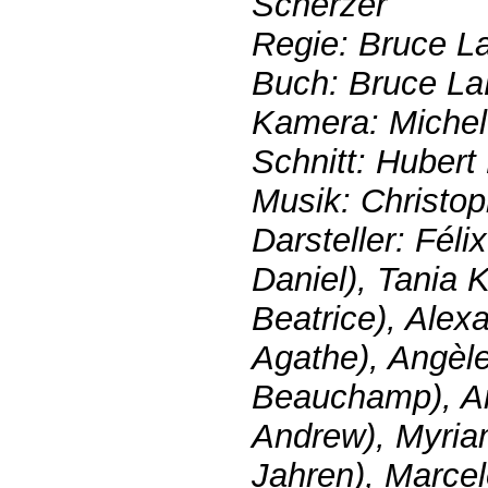
Scherzer
Regie: Bruce L
Buch: Bruce La
Kamera: Michel
Schnitt: Huber
Musik: Christo
Darsteller: Féli
Daniel), Tania 
Beatrice), Alex
Agathe), Angèl
Beauchamp), An
Andrew), Myriam
Jahren), Marcel