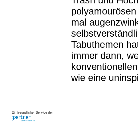
Trash und Hochk
polyamourösen 
mal augenzwink
selbstverständ
Tabuthemen hat
immer dann, we
konventionellen
wie eine uninspi
0.00077s
Ein freundlicher Service der