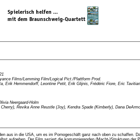
21
yance Films/Lemming Film/Logical Pict./Plattform Prod.
a, Erik Hemmendorff, Leontine Petit, Erik Glijnis, Frédéric Fiore, Eric Tavi
 Olivia Neergaard-Holm
la Cherry), Revika Anne Reustle (Joy), Kendra Spade (Kimberly), Dana DeArm
eden aus in die USA, um es im Pornogeschäft ganz nach oben zu schaffen. 
lbst aufgeben. Der Film seziert die korrumpierenden (Macht-)Strukturen der