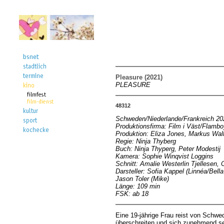
Pleasure (2021)
PLEASURE
48312
Schweden/Niederlande/Frankreich 20
Produktionsfirma: Film i Väst/Flambo
Produktion: Eliza Jones, Markus Walt
Regie: Ninja Thyberg
Buch: Ninja Thyperg, Peter Modestij
Kamera: Sophie Winqvist Loggins
Schnitt: Amalie Westerlin Tjellesen,
Darsteller: Sofia Kappel (Linnéa/Bel
Jason Toler (Mike)
Länge: 109 min
FSK: ab 18
Eine 19-jährige Frau reist von Schw
überschreiten und sich zunehmend se