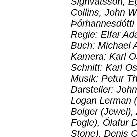
Sighvatsson, E
Collins, John 
Þórhannesdótti
Regie: Elfar Ad
Buch: Michael 
Kamera: Karl O
Schnitt: Karl O
Musik: Petur T
Darsteller: Joh
Logan Lerman (
Bolger (Jewel),
Fogle), Ólafur D
Stone), Denis C