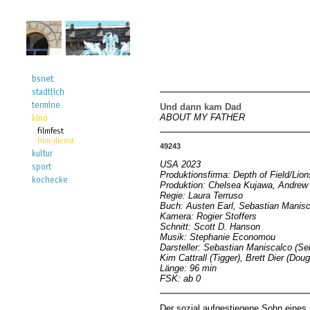
Und dann kam Dad
ABOUT MY FATHER
49243
USA 2023
Produktionsfirma: Depth of Field/Lio
Produktion: Chelsea Kujawa, Andrew
Regie: Laura Terruso
Buch: Austen Earl, Sebastian Manis
Kamera: Rogier Stoffers
Schnitt: Scott D. Hanson
Musik: Stephanie Economou
Darsteller: Sebastian Maniscalco (Seb
Kim Cattrall (Tigger), Brett Dier (Doug
Länge: 96 min
FSK: ab 0
Der sozial aufgestiegene Sohn eines s