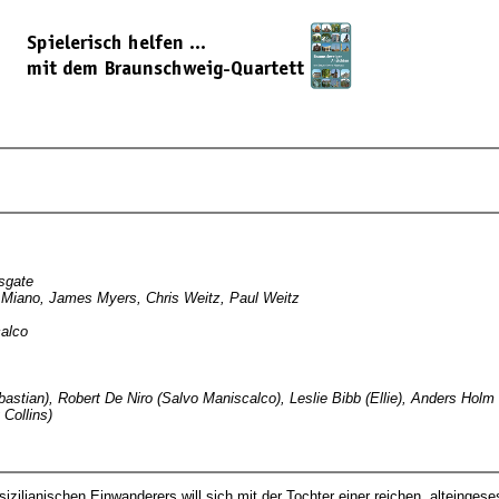
nsgate
 Miano, James Myers, Chris Weitz, Paul Weitz
calco
astian), Robert De Niro (Salvo Maniscalco), Leslie Bibb (Ellie), Anders Holm (
 Collins)
izilianischen Einwanderers will sich mit der Tochter einer reichen, alteinges