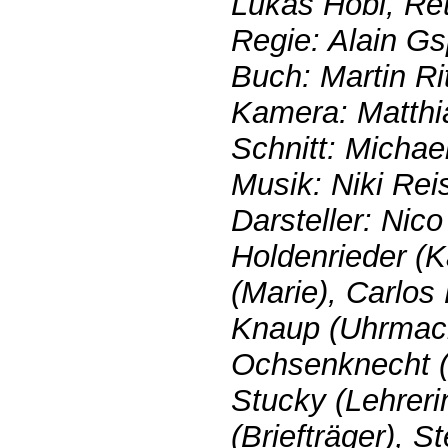
Lukas Hobi, Ret
Regie: Alain G
Buch: Martin Ri
Kamera: Matthi
Schnitt: Michae
Musik: Niki Rei
Darsteller: Nic
Holdenrieder (K
(Marie), Carlos 
Knaup (Uhrmach
Ochsenknecht (
Stucky (Lehreri
(Briefträger), S