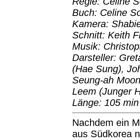
Regie: Celine 
Buch: Celine S
Kamera: Shabie
Schnitt: Keith 
Musik: Christo
Darsteller: Gre
(Hae Sung), Joh
Seung-ah Moon
Leem (Junger 
Länge: 105 min
Nachdem ein Mä
aus Südkorea 