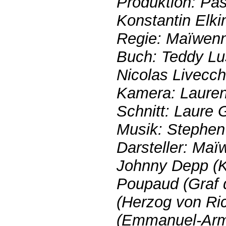
Produktion: Pa
Konstantin Elki
Regie: Maïwen
Buch: Teddy Lu
Nicolas Livecch
Kamera: Lauren
Schnitt: Laure 
Musik: Stephe
Darsteller: Maï
Johnny Depp (Kö
Poupaud (Graf d
(Herzog von Ric
(Emmanuel-Arm