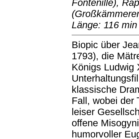
Fontenille), Ra
(Großkämmerer
Länge: 116 min
Biopic über Jea
1793), die Mätr
Königs Ludwig 
Unterhaltungsfi
klassische Dram
Fall, wobei der
leiser Gesellsc
offene Misogyni
humorvoller Eu