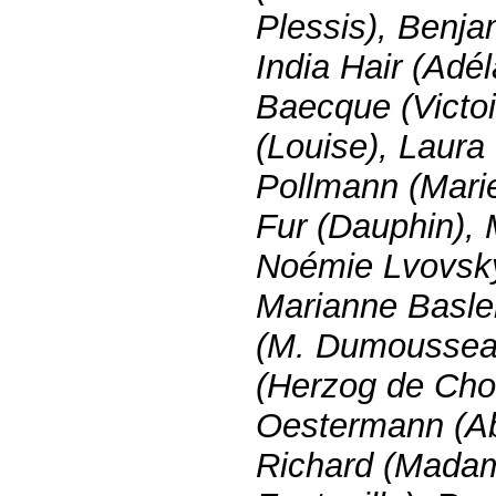
Plessis), Benja
India Hair (Adé
Baecque (Victo
(Louise), Laura
Pollmann (Marie
Fur (Dauphin), 
Noémie Lvovsky 
Marianne Basle
(M. Dumousseau
(Herzog de Choi
Oestermann (Ab
Richard (Mada