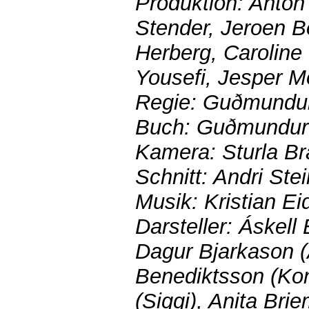
Produktion: Anto
Stender, Jeroen B
Herberg, Caroline
Yousefi, Jesper M
Regie: Guðmundu
Buch: Guðmundur
Kamera: Sturla Br
Schnitt: Andri St
Musik: Kristian E
Darsteller: Áskell 
Dagur Bjarkason (
Benediktsson (Kon
(Siggi), Anita Bri