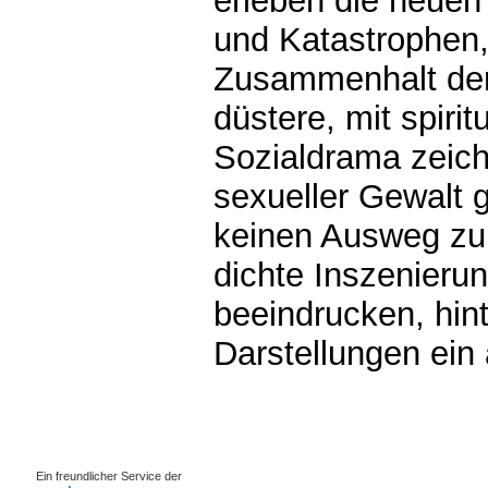
erleben die neue
und Katastrophen,
Zusammenhalt der 
düstere, mit spir
Sozialdrama zeich
sexueller Gewalt 
keinen Ausweg zu
dichte Inszenier
beeindrucken, hint
Darstellungen ein
0.00119s
Ein freundlicher Service der