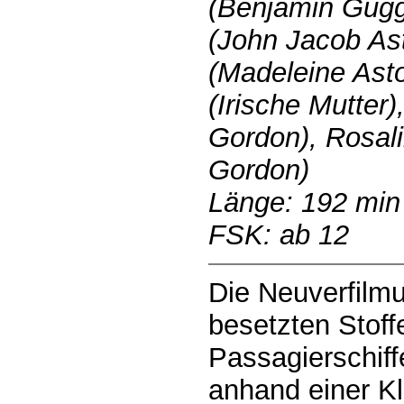
(Benjamin Gugg
(John Jacob Ast
(Madeleine Asto
(Irische Mutter)
Gordon), Rosali
Gordon)
Länge: 192 min
FSK: ab 12
Die Neuverfilm
besetzten Stof
Passagierschiffe
anhand einer K