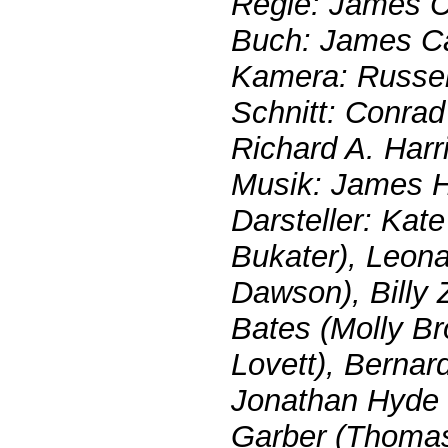
Regie: James 
Buch: James C
Kamera: Russel
Schnitt: Conra
Richard A. Harr
Musik: James H
Darsteller: Kat
Bukater), Leona
Dawson), Billy 
Bates (Molly Br
Lovett), Bernard
Jonathan Hyde 
Garber (Thomas