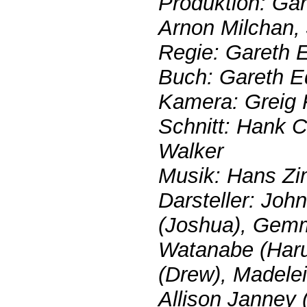
Produktion: Gar
Arnon Milchan,
Regie: Gareth 
Buch: Gareth E
Kamera: Greig F
Schnitt: Hank C
Walker
Musik: Hans Z
Darsteller: Joh
(Joshua), Gem
Watanabe (Haru
(Drew), Madelei
Allison Janney 