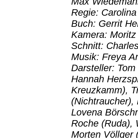
Max Wiedemann
Regie: Carolina
Buch: Gerrit H
Kamera: Moritz
Schnitt: Charle
Musik: Freya A
Darsteller: Tom
Hannah Herzspr
Kreuzkamm), Tr
(Nichtraucher),
Lovena Börschm
Roche (Ruda), W
Morten Völlger 