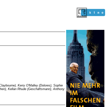
(Claybourne), Kerry O'Malley (Dolores), Sophie
dchen), Kellan Rhude (Geschäftsmann), Anthony