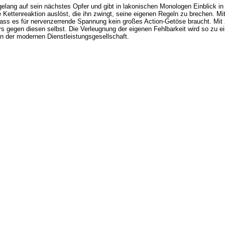
agelang auf sein nächstes Opfer und gibt in lakonischen Monologen Einblick i
 Kettenreaktion auslöst, die ihn zwingt, seine eigenen Regeln zu brechen. Mit
dass es für nervenzerrende Spannung kein großes Action-Getöse braucht. Mit
rs gegen diesen selbst. Die Verleugnung der eigenen Fehlbarkeit wird so zu ein
n der modernen Dienstleistungsgesellschaft.