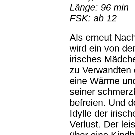
Länge: 96 min
FSK: ab 12
Als erneut Nac
wird ein von de
irisches Mädch
zu Verwandten g
eine Wärme und
seiner schmerz
befreien. Und d
Idylle der iris
Verlust. Der le