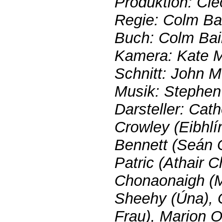
Produktion: Cle
Regie: Colm Ba
Buch: Colm Bai
Kamera: Kate 
Schnitt: John 
Musik: Stephen
Darsteller: Cath
Crowley (Eibhlí
Bennett (Seán 
Patric (Athair C
Chonaonaigh (M
Sheehy (Úna), 
Frau), Marion O