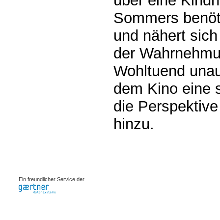
über eine Kindh
Sommers benöti
und nähert sich
der Wahrnehmun
Wohltuend unau
dem Kino eine 
die Perspektiv
hinzu.
0.00076s
Ein freundlicher Service der