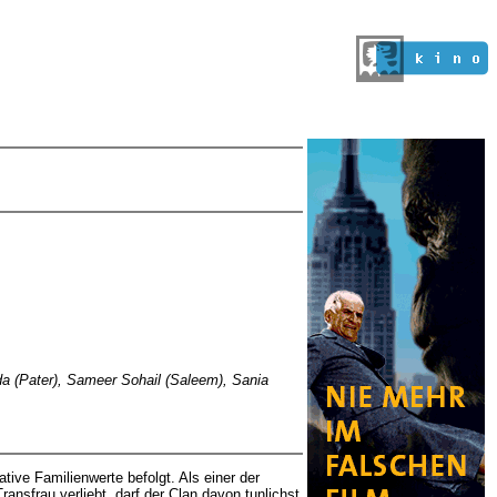
ada (Pater), Sameer Sohail (Saleem), Sania
tive Familienwerte befolgt. Als einer der
ransfrau verliebt, darf der Clan davon tunlichst