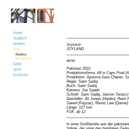
Joyland
JOYLAND
49731
Pakistan 2022
Produktionsfirma: All in Caps Prod./
Produktion: Apoorva Guru Charan, S
Regie: Saim Sadiq
Buch: Saim Sadiq
Kamera: Joe Saade
Schnitt: Saim Sadiq, Jasmin Tenucci
Darsteller: Ali Junejo (Haider), Ras
Saeed (Fayyaz), Ramiz Law (Qaiser)
Länge: 127 min
FSK: ab 12
In einer Großfamilie aus der pakistan
Söhne, der unter den familiären Zwäng