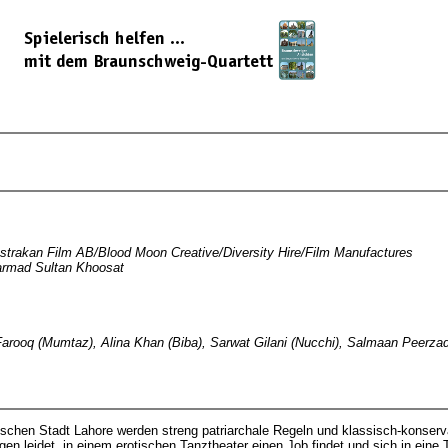
Astrakan Film AB/Blood Moon Creative/Diversity Hire/Film Manufactures
armad Sultan Khoosat
ti Farooq (Mumtaz), Alina Khan (Biba), Sarwat Gilani (Nucchi), Salmaan Peerz
ischen Stadt Lahore werden streng patriarchale Regeln und klassisch-konserva
en leidet, in einem erotischen Tanztheater einen Job findet und sich in eine T