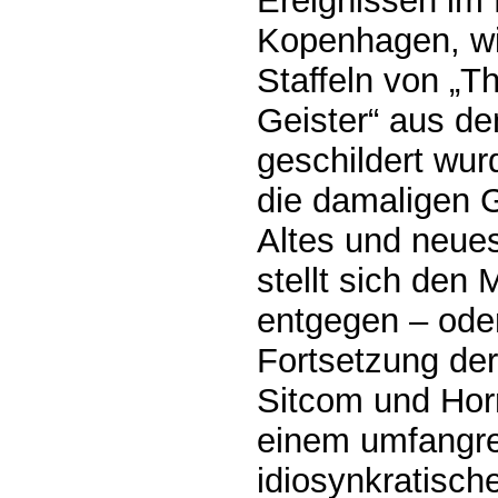
Ereignissen im
Kopenhagen, wi
Staffeln von „T
Geister“ aus d
geschildert wur
die damaligen G
Altes und neue
stellt sich den
entgegen – oder
Fortsetzung de
Sitcom und Horr
einem umfangre
idiosynkratisch