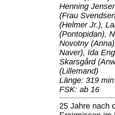
Henning Jensen
(Frau Svendsen
(Helmer Jr.), L
(Pontopidan), N
Novotny (Anna),
Naver), Ida Eng
Skarsgård (Anw
(Lillemand)
Länge: 319 min
FSK: ab 16
25 Jahre nach d