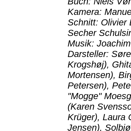
Buch: Niels Vør
Kamera: Manuel
Schnitt: Olivie
Secher Schulsi
Musik: Joachim
Darsteller: Sør
Krogshøj), Ghi
Mortensen), Bir
Petersen), Pet
"Mogge" Moesga
(Karen Svensso
Krüger), Laura
Jensen), Solbjør