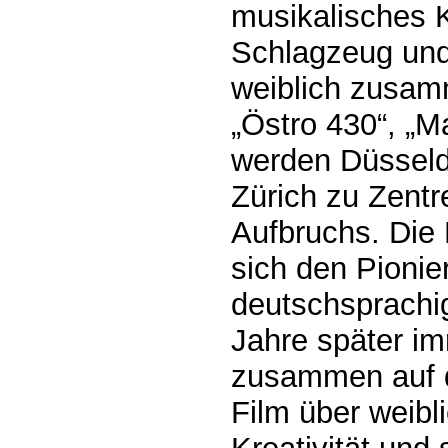
musikalisches 
Schlagzeug und 
weiblich zusam
„Östro 430“, „M
werden Düsseld
Zürich zu Zent
Aufbruchs. Die
sich den Pionie
deutschsprachi
Jahre später i
zusammen auf d
Film über weibl