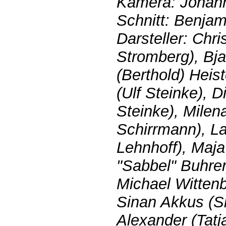
Kamera: Johan
Schnitt: Benjam
Darsteller: Chr
Stromberg), Bja
(Berthold) Heis
(Ulf Steinke), 
Steinke), Milena
Schirrmann), La
Lehnhoff), Maj
"Sabbel" Buhrer
Michael Witten
Sinan Akkus (Si
Alexander (Tatj