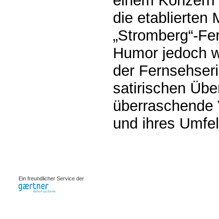
einem Konzern i
die etablierten
„Stromberg“-Fer
Humor jedoch w
der Fernsehser
satirischen Übe
überraschende V
und ihres Umfel
0.00193s
Ein freundlicher Service der