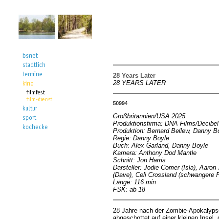
28 Years Later
28 YEARS LATER
50994
Großbritannien/USA 2025
Produktionsfirma: DNA Films/Decibel
Produktion: Bernard Bellew, Danny B
Regie: Danny Boyle
Buch: Alex Garland, Danny Boyle
Kamera: Anthony Dod Mantle
Schnitt: Jon Harris
Darsteller: Jodie Comer (Isla), Aaron
(Dave), Celi Crossland (schwangere F
Länge: 116 min
FSK: ab 18
28 Jahre nach der Zombie-Apokalypse 
abgeschottet auf einer kleinen Insel