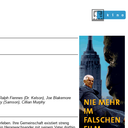
, Ralph Fiennes (Dr. Kelson), Joe Blakemore
ry (Samson), Cillian Murphy
leben. Ihre Gemeinschaft existiert streng
 ein Heranwachsender mit seinem Vater dorthin