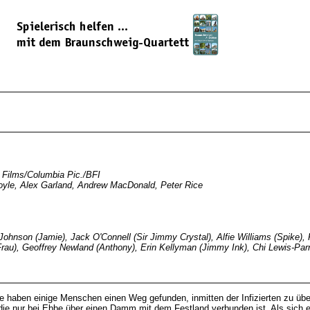
 Films/Columbia Pic./BFI
oyle, Alex Garland, Andrew MacDonald, Peter Rice
 Johnson (Jamie), Jack O'Connell (Sir Jimmy Crystal), Alfie Williams (Spike)
rau), Geoffrey Newland (Anthony), Erin Kellyman (Jimmy Ink), Chi Lewis-Par
haben einige Menschen einen Weg gefunden, inmitten der Infizierten zu über
, die nur bei Ebbe über einen Damm mit dem Festland verbunden ist. Als sich