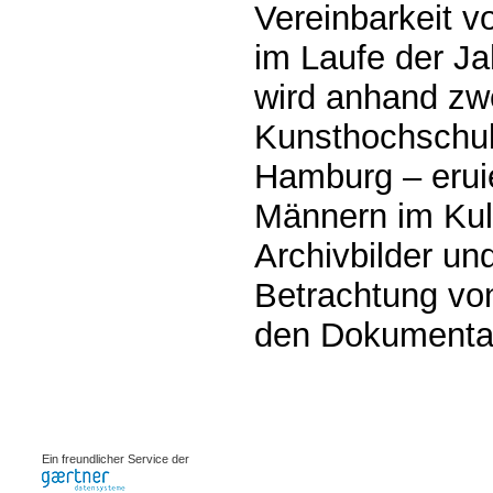
Vereinbarkeit v
im Laufe der Ja
wird anhand zw
Kunsthochschule
Hamburg – erui
Männern im Kult
Archivbilder un
Betrachtung vo
den Dokumentar
0.00232s
Ein freundlicher Service der