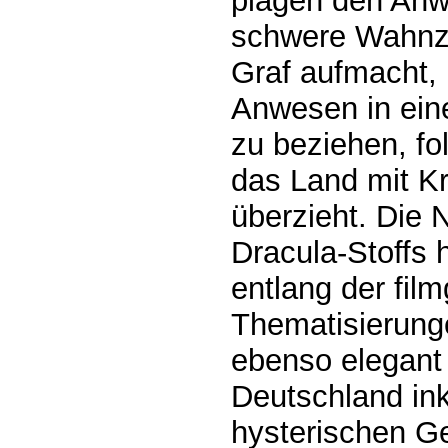
plagen den Anw
schwere Wahnzu
Graf aufmacht,
Anwesen in ein
zu beziehen, fo
das Land mit K
überzieht. Die 
Dracula-Stoffs 
entlang der fil
Thematisierunge
ebenso elegant e
Deutschland ink
hysterischen Ge