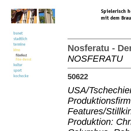
Nosferatu - De
NOSFERATU
50622
USA/Tschechie
Produktionsfir
Features/Stillki
Produktion: Ch