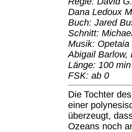
Regie: David G.
Dana Ledoux Mi
Buch: Jared Bu
Schnitt: Michael
Musik: Opetaia 
Abigail Barlow,
Länge: 100 min
FSK: ab 0
Die Tochter de
einer polynesis
überzeugt, dass
Ozeans noch an