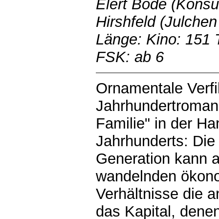
Elert Bode (Konsul
Hirshfeld (Julche
Länge: Kino: 151 
FSK: ab 6
Ornamentale Verf
Jahrhundertroman 
Familie" in der H
Jahrhunderts: Di
Generation kann a
wandelnden ökono
Verhältnisse die
das Kapital, denen