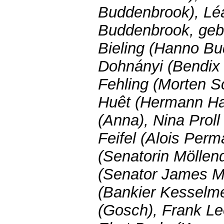
Buddenbrook), Lé
Buddenbrook, geb
Bieling (Hanno Bu
Dohnányi (Bendix 
Fehling (Morten S
Huêt (Hermann Ha
(Anna), Nina Proll
Feifel (Alois Per
(Senatorin Möllend
(Senator James Mö
(Bankier Kesselm
(Gosch), Frank Le