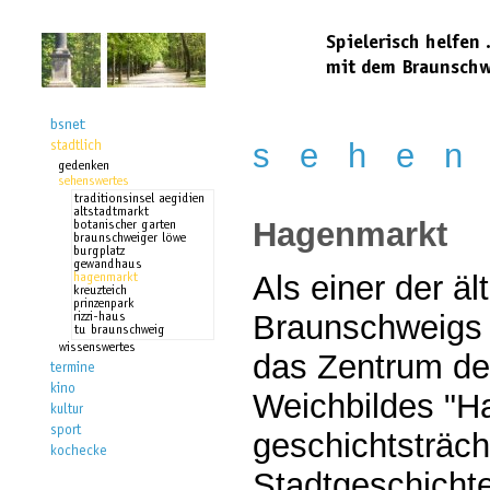
s e h e n 
Hagenmarkt
Als einer der ä
Braunschweigs 
das Zentrum de
Weichbildes "H
geschichtsträch
Stadtgeschichte