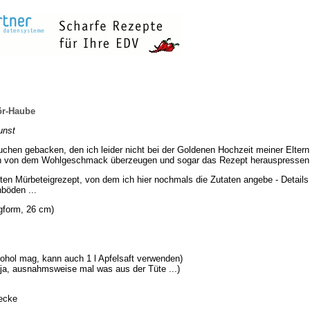
ör-Haube
unst
en gebacken, den ich leider nicht bei der Goldenen Hochzeit meiner Eltern pr
ch von dem Wohlgeschmack überzeugen und sogar das Rezept herauspressen
ten Mürbeteigrezept, von dem ich hier nochmals die Zutaten angebe - Detail
nböden ...
ngform, 26 cm)
kohol mag, kann auch 1 l Apfelsaft verwenden)
ja, ausnahmsweise mal was aus der Tüte ...)
Decke