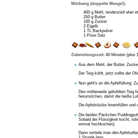
Mürbeeig (doppelte Menge!):
400 g Mehl, tendenziell eher e
250 g Butter
100 g Zucker
2 Eigelb
1 TL Backpulver
1 Prise Salz
Zubereitungszeit:
40 Minuten (plus 
Aus dem Mehl, der Butter, Zucker
Der Teig kühlt, jetzt sollte der 
Nun geht's an die Apfelfüllung: Z
Den mittlerweile gekühlten Teig 
herumstchen, damit die heiße Luf
Die Apfelstücke hineinfüllen und 
Die beiden Päckchen Puddingpulver
Sobald die Flüssigkeit kocht, rü
einmal hochkochen).
Dann verteile man den Apfelsaftp
1 Stunde lang.