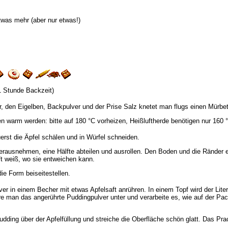
twas mehr (aber nur etwas!)
1 Stunde Backzeit)
, den Eigelben, Backpulver und der Prise Salz knetet man flugs einen Mürbete
Ofen warm werden: bitte auf 180 °C vorheizen, Heißluftherde benötigen nur 160 
uerst die Äpfel schälen und in Würfel schneiden.
herausnehmen, eine Hälfte abteilen und ausrollen. Den Boden und die Ränder 
t weiß, wo sie entweichen kann.
die Form beiseitestellen.
 in einem Becher mit etwas Apfelsaft anrühren. In einem Topf wird der Liter 
hre man das angerührte Puddingpulver unter und verarbeite es, wie auf der 
udding über der Apfelfüllung und streiche die Oberfläche schön glatt. Das Pra