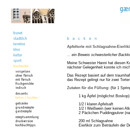
b a c k e n
Apfeltorte mit Schlagsahne-Eierlik
... ein Beweis schwesterlicher Backk
Meine Schwester Hanni hat diesen Kuch
nächster Gelegenheit konnte ich mi
Das Rezept basiert auf dem traumhaf
das Rezept gelingt nur für zwei Torte
Zutaten für die Füllung:
(für 1 Spri
1 kg Äpfel (möglichst Boskop)
1/2 l klaren Apfelsaft
1/2 l Weißwein (wer keinen Al
2 Päckchen Puddingpulver (na
200 ml Schlagsahne
Eierlikör zum Beträufeln der 