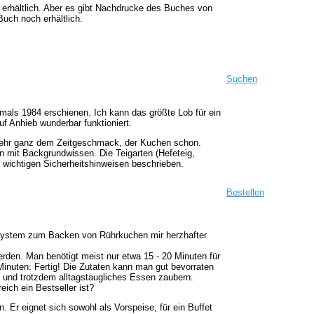
l erhältlich. Aber es gibt Nachdrucke des Buches von
Buch noch erhältlich.
Suchen
mals 1984 erschienen. Ich kann das größte Lob für ein
f Anhieb wunderbar funktioniert.
mehr ganz dem Zeitgeschmack, der Kuchen schon.
n mit Backgrundwissen. Die Teigarten (Hefeteig,
nd wichtigen Sicherheitshinweisen beschrieben.
Bestellen
nsystem zum Backen von Rührkuchen mir herzhafter
erden. Man benötigt meist nur etwa 15 - 20 Minuten für
inuten: Fertig! Die Zutaten kann man gut bevorraten
es und trotzdem alltagstaugliches Essen zaubern.
reich ein Bestseller ist?
Er eignet sich sowohl als Vorspeise, für ein Buffet