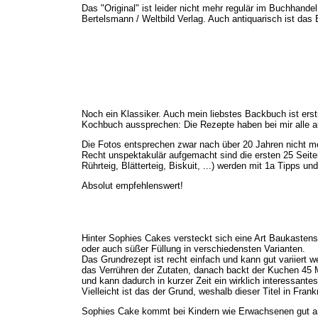
Das "Original" ist leider nicht mehr regulär im Buchhande
Bertelsmann / Weltbild Verlag. Auch antiquarisch ist das 
Noch ein Klassiker. Auch mein liebstes Backbuch ist erst
Kochbuch aussprechen: Die Rezepte haben bei mir alle au
Die Fotos entsprechen zwar nach über 20 Jahren nicht 
Recht unspektakulär aufgemacht sind die ersten 25 Seite
Rührteig, Blätterteig, Biskuit, ...) werden mit 1a Tipps u
Absolut empfehlenswert!
Hinter Sophies Cakes versteckt sich eine Art Baukaste
oder auch süßer Füllung in verschiedensten Varianten.
Das Grundrezept ist recht einfach und kann gut variiert w
das Verrühren der Zutaten, danach backt der Kuchen 45 M
und kann dadurch in kurzer Zeit ein wirklich interessant
Vielleicht ist das der Grund, weshalb dieser Titel in Frank
Sophies Cake kommt bei Kindern wie Erwachsenen gut an. 