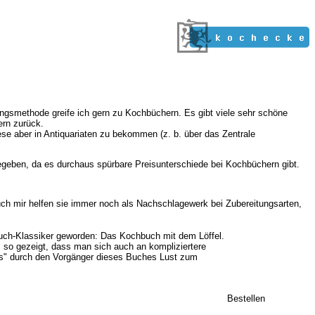
ungsmethode greife ich gern zu Kochbüchern. Es gibt viele sehr schöne
ern zurück.
iese aber in Antiquariaten zu bekommen (z. b. über das Zentrale
gegeben, da es durchaus spürbare Preisunterschiede bei Kochbüchern gibt.
uch mir helfen sie immer noch als Nachschlagewerk bei Zubereitungsarten,
uch-Klassiker geworden: Das Kochbuch mit dem Löffel.
so gezeigt, dass man sich auch an kompliziertere
als" durch den Vorgänger dieses Buches Lust zum
Bestellen