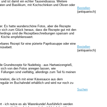
ht und ist damit ein echter Tausendsassa. Weitere
aten und Basilikum, mit Kochschinken und Oliven oder
Bestellen
(antiquarisch)
r. Es hatte wunderschöne Fotos, aber die Rezepte
te sich zum Glück heraus, dass die Rezepte gut mit den
llerdings sind die Rezeptbeschreibungen sparsam und
te Köche empfehlenswert.
rbares Rezept für eine pürierte Paprikasuppe oder eine
Bestellen
müsebett.
(antiquarisch)
nde Grundrezepte für Nudelteig - aus Hartweizengrieß,
 sich von den Fotos anregen lassen, wie
üllungen sind vielfältig, allerdings zum Teil fü meinen
nneloni, die ich mit einer Käsesauce aus dem
egulär im Buchahndel erhältlich und wird nur noch zu
Suchen
rt - ich nutze es als Warenkunde! Ausführlich werden