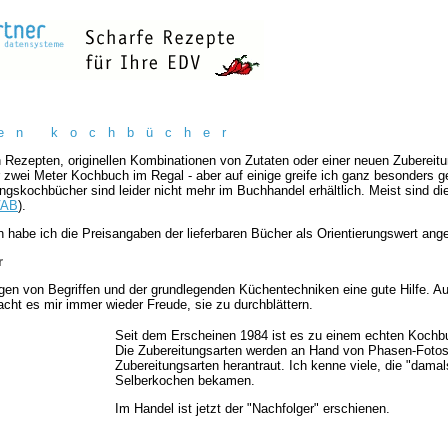
e n k o c h b ü c h e r
 Rezepten, originellen Kombinationen von Zutaten oder einer neuen Zubereit
 zwei Meter Kochbuch im Regal - aber auf einige greife ich ganz besonders g
lingskochbücher sind leider nicht mehr im Buchhandel erhältlich. Meist sind d
VAB
).
en habe ich die Preisangaben der lieferbaren Bücher als Orientierungswert an
r
gen von Begriffen und der grundlegenden Küchentechniken eine gute Hilfe. A
ht es mir immer wieder Freude, sie zu durchblättern.
Seit dem Erscheinen 1984 ist es zu einem echten Kochb
Die Zubereitungsarten werden an Hand von Phasen-Fotos 
Zubereitungsarten herantraut. Ich kenne viele, die "dam
Selberkochen bekamen.
Im Handel ist jetzt der "Nachfolger" erschienen.