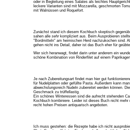
oder in Begleitung eines Salates als leichtes Hauptgeric
leckere Varianten sind mit Mozzarella, geschmorten Tom
mit Walnüssen und Roquefort.
Zunächst stand ich diesem Kochbuch skeptisch gegenübe
sahen alle
sehr
kompliziert aus. Beim Ausprobieren stell
"Bordmitteln" am heimischen Herd nachzukochen sind. A
gehen nicht ins Detail, daher ist das Buch eher für geüb
Wer sich heranwagt, findet darin unter anderem ein wunde
schöne Kombination von Rinderfilet auf einem Paprikage
Je nach Zubereitungsart findet man hier gut funktioniere
für Nudelplatten oder gefüllte Pasta. Außerdem kann man
abwechslungsreich Nudeln zubereitet werden können. Die F
Geschmack zu trüffellastig.
Ein schönes Winteressen sind die aufrecht stehenden Ca
Kochbuch kombiniere. Leider ist dieses Buch nicht mehr r
recht hohen Preisen antiquarisch angeboten.
Ich muss gestehen: die Rezepte habe ich nicht ausprobie