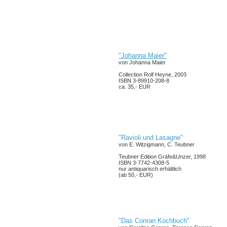
"Johanna Maier"
von Johanna Maier
Collection Rolf Heyne, 2003
ISBN 3-89910-208-8
ca. 35,- EUR
"Ravioli und Lasagne"
von E. Witzigmann, C. Teubner
Teubner Edition Gräfe&Unzer, 1998
ISBN 3-7742-4308-5
nur antiquarisch erhältlich
(ab 50,- EUR)
"Das Conran Kochbuch"