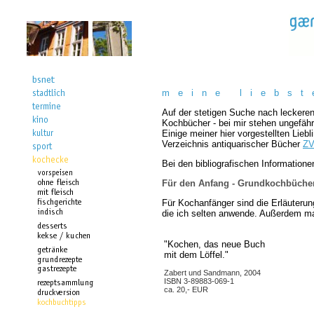
m e i n e l i e b s t 
Auf der stetigen Suche nach leckeren
Kochbücher - bei mir stehen ungefähr
Einige meiner hier vorgestellten Lieb
Verzeichnis antiquarischer Bücher
Z
Bei den bibliografischen Information
Für den Anfang - Grundkochbüche
Für Kochanfänger sind die Erläuterun
die ich selten anwende. Außerdem mac
"Kochen, das neue Buch
mit dem Löffel."
Zabert und Sandmann, 2004
ISBN 3-89883-069-1
ca. 20,- EUR