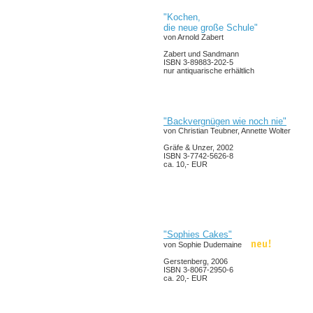
"Kochen,
die neue große Schule"
von Arnold Zabert
Zabert und Sandmann
ISBN 3-89883-202-5
nur antiquarische erhältlich
"Backvergnügen wie noch nie"
von Christian Teubner, Annette Wolter
Gräfe & Unzer, 2002
ISBN 3-7742-5626-8
ca. 10,- EUR
"Sophies Cakes"
von Sophie Dudemaine
Gerstenberg, 2006
ISBN 3-8067-2950-6
ca. 20,- EUR