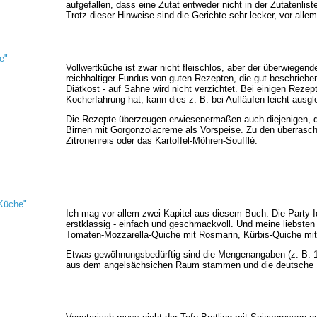
aufgefallen, dass eine Zutat entweder nicht in der Zutatenli
Trotz dieser Hinweise sind die Gerichte sehr lecker, vor allem
e"
Vollwertküche ist zwar nicht fleischlos, aber der überwiegen
reichhaltiger Fundus von guten Rezepten, die gut beschrieben
Diätkost - auf Sahne wird nicht verzichtet. Bei einigen Reze
Kocherfahrung hat, kann dies z. B. bei Aufläufen leicht ausgl
Die Rezepte überzeugen erwiesenermaßen auch diejenigen, di
Birnen mit Gorgonzolacreme als Vorspeise. Zu den überrasch
Zitronenreis oder das Kartoffel-Möhren-Soufflé.
 Küche"
Ich mag vor allem zwei Kapitel aus diesem Buch: Die Party-I
erstklassig - einfach und geschmackvoll. Und meine liebst
Tomaten-Mozzarella-Quiche mit Rosmarin, Kürbis-Quiche mit C
Etwas gewöhnungsbedürftig sind die Mengenangaben (z. B. 18
aus dem angelsächsichen Raum stammen und die deutsche