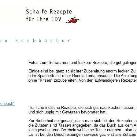
e n k o c h b ü c h e r
Fotos zum Schwärmen und leckere Rezepte, die gut gelingen
Einige sind bei ganz schlichter Zubereitung enorm lecker. Zu
oder Spaghetti mit roher Rucola-Tomatensauce. Die Anleitun
ohne "Krisen" zuzubereiten. Von den aufwändigeren Rezepten l
ochbuch"
Herrliche indische Rezepte, die sich gut nachkochen lassen,
und sich üppig mit Gewürzen bevorratet hat.
Zur Sicherheit sei gesagt, dass man sich bei den Rezepten
die Zutaten sind
Tassen
angegeben, da das Buch aus dem Ame
kleingeschnittene Zwiebeln wohl eine Tasse ergeben - also ha
Es ist bei den Beschreibungen sowieso gut, erst alle Zutaten 