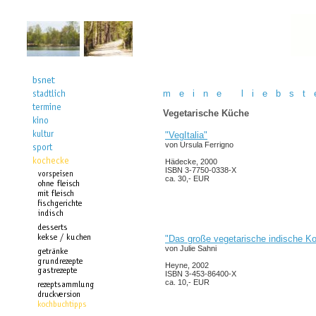
m e i n e l i e b s t 
Vegetarische Küche
"VegItalia"
von Ursula Ferrigno
Hädecke, 2000
ISBN 3-7750-0338-X
ca. 30,- EUR
"Das große vegetarische indische K
von Julie Sahni
Heyne, 2002
ISBN 3-453-86400-X
ca. 10,- EUR