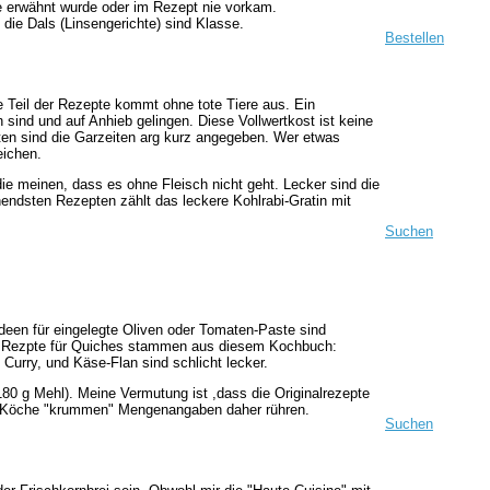
ste erwähnt wurde oder im Rezept nie vorkam.
 die Dals (Linsengerichte) sind Klasse.
Bestellen
de Teil der Rezepte kommt ohne tote Tiere aus. Ein
 sind und auf Anhieb gelingen. Diese Vollwertkost ist keine
pten sind die Garzeiten arg kurz angegeben. Wer etwas
eichen.
e meinen, dass es ohne Fleisch nicht geht. Lecker sind die
endsten Rezepten zählt das leckere Kohlrabi-Gratin mit
Suchen
deen für eingelegte Oliven oder Tomaten-Paste sind
en Rezpte für Quiches stammen aus diesem Kochbuch:
urry, und Käse-Flan sind schlicht lecker.
0 g Mehl). Meine Vermutung ist ,dass die Originalrezepte
 Köche "krummen" Mengenangaben daher rühren.
Suchen