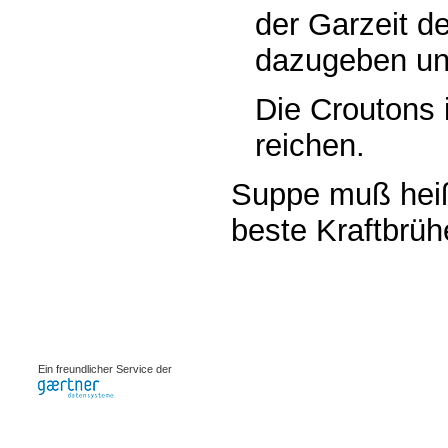
der Garzeit d
dazugeben un
Die Croutons 
reichen.
Suppe muß heiß
beste Kraftbrüh
0.00091s
Ein freundlicher Service der