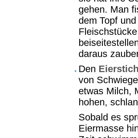
gehen. Man f
dem Topf und 
Fleischstücke
beiseitestell
daraus zauber
Den
Eierstic
von Schwieger
etwas Milch, 
hohen, schlan
Sobald es spr
Eiermasse hin