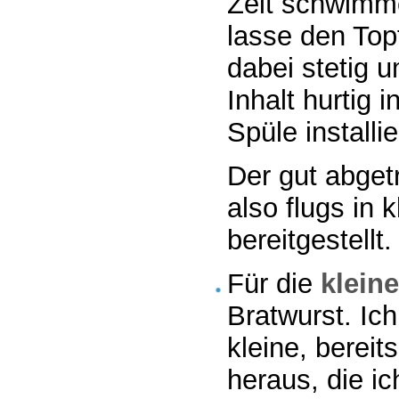
Zeit schwimme
lasse den Topf
dabei stetig 
Inhalt hurtig 
Spüle installi
Der gut abgetro
also flugs in 
bereitgestellt.
Für die
klein
Bratwurst. Ic
kleine, bereit
heraus, die ic