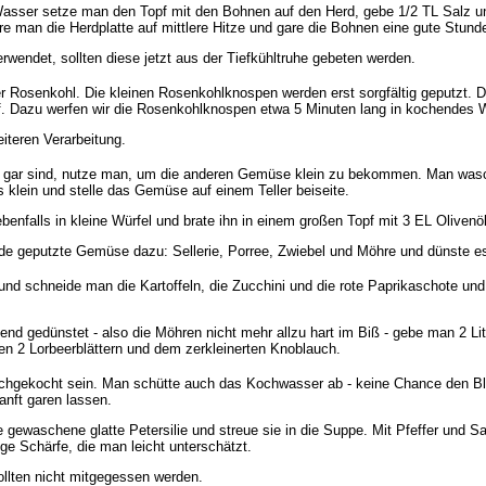
Wasser setze man den Topf mit den Bohnen auf den Herd, gebe 1/2 TL Salz u
re man die Herdplatte auf mittlere Hitze und gare die Bohnen eine gute Stunde
wendet, sollten diese jetzt aus der Tiefkühltruhe gebeten werden.
 Rosenkohl. Die kleinen Rosenkohlknospen werden erst sorgfältig geputzt. D
arf. Dazu werfen wir die Rosenkohlknospen etwa 5 Minuten lang in kochendes 
eiteren Verarbeitung.
en gar sind, nutze man, um die anderen Gemüse klein zu bekommen. Man wasch
s klein und stelle das Gemüse auf einem Teller beiseite.
falls in kleine Würfel und brate ihn in einem großen Topf mit 3 EL Olivenöl 
e geputzte Gemüse dazu: Sellerie, Porree, Zwiebel und Möhre und dünste es 
 schneide man die Kartoffeln, die Zucchini und die rote Paprikaschote und s
nd gedünstet - also die Möhren nicht mehr allzu hart im Biß - gebe man 2 L
n 2 Lorbeerblättern und dem zerkleinerten Knoblauch.
chgekocht sein. Man schütte auch das Kochwasser ab - keine Chance den Blä
anft garen lassen.
gewaschene glatte Petersilie und streue sie in die Suppe. Mit Pfeffer und S
ige Schärfe, die man leicht unterschätzt.
ollten nicht mitgegessen werden.