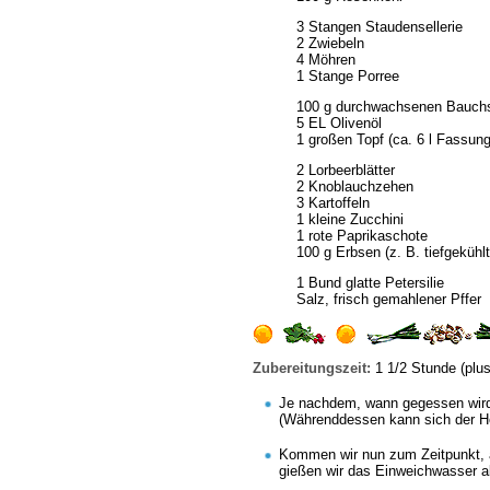
3 Stangen Staudensellerie
2 Zwiebeln
4 Möhren
1 Stange Porree
100 g durchwachsenen Bauch
5 EL Olivenöl
1 großen Topf (ca. 6 l Fassu
2 Lorbeerblätter
2 Knoblauchzehen
3 Kartoffeln
1 kleine Zucchini
1 rote Paprikaschote
100 g Erbsen (z. B. tiefgekühlt
1 Bund glatte Petersilie
Salz, frisch gemahlener Pffer
Zubereitungszeit:
1 1/2 Stunde (plu
Je nachdem, wann gegessen wird
(Währenddessen kann sich der Hob
Kommen wir nun zum Zeitpunkt, 
gießen wir das Einweichwasser ab