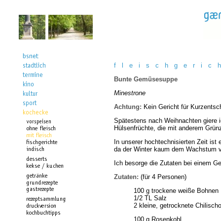
f l e i s c h g e r i c 
Bunte Gemüsesuppe
Minestrone
Achtung:
Kein Gericht für Kurzents
Spätestens nach Weihnachten giere i
Hülsenfrüchte, die mit anderem Grünz
In unserer hochtechnisierten Zeit i
da der Winter kaum dem Wachstum von
Ich besorge die Zutaten bei einem Ge
Zutaten:
(für 4 Personen)
100 g trockene weiße Bohnen
1/2 TL Salz
2 kleine, getrocknete Chilisch
100 g Rosenkohl