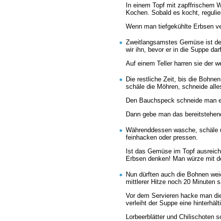
In einem Topf mit zapffrischem 
Kochen. Sobald es kocht, regulie
Wenn man tiefgekühlte Erbsen ver
Zweitlangsamstes Gemüse ist der
wir ihn, bevor er in die Suppe d
Auf einem Teller harren sie der w
Die restliche Zeit, bis die Bohn
schäle die Möhren, schneide alle
Den Bauchspeck schneide man eben
Dann gebe man das bereitstehend
Währenddessen wasche, schäle und
feinhacken oder pressen.
Ist das Gemüse im Topf ausreiche
Erbsen denken! Man würze mit de
Nun dürften auch die Bohnen wei
mittlerer Hitze noch 20 Minuten s
Vor dem Servieren hacke man die 
verleiht der Suppe eine hinterhält
Lorbeerblätter und Chilischoten s