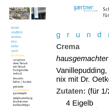
g r u n d 
Crema
hausgemachter 
Vanillepudding,
nix mit Dr. Oetk
Zutaten:
(für 1/
4 Eigelb