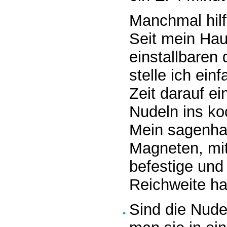
Manchmal hilf
Seit mein Ha
einstallbaren 
stelle ich ei
Zeit darauf ei
Nudeln ins k
Mein sagenhaf
Magneten, mit
befestige und
Reichweite ha
Sind die Nude