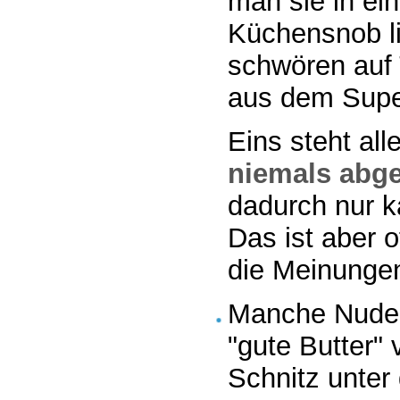
man sie in ein
Küchensnob li
schwören auf 
aus dem Supe
Eins steht all
niemals abge
dadurch nur k
Das ist aber o
die Meinungen
Manche Nudeln
"gute Butter"
Schnitz unter