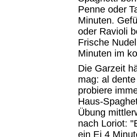
Penne oder Ta
Minuten. Gefül
oder Ravioli 
Frische Nudel
Minuten im ko
Die Garzeit h
mag: al dente
probiere imme
Haus-Spaghett
Übung mittle
nach Loriot: 
ein Ei 4 Minut