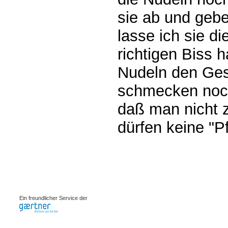
sie ab und gebe
lasse ich sie di
richtigen Biss
Nudeln den Ge
schmecken noch 
daß man nicht z
dürfen keine "P
0.00164s
Ein freundlicher Service der