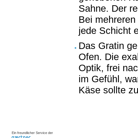
Sahne. Der res
Bei mehreren 
jede Schicht
Das Gratin geh
Ofen. Die exak
Optik, frei n
im Gefühl, wan
Käse sollte z
0.00089s
Ein freundlicher Service der