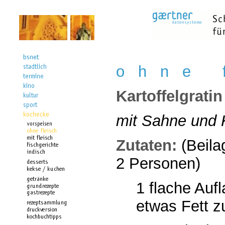
o h n e f
Kartoffelgratin
mit Sahne und
Zutaten:
(Beila
2 Personen)
1 flache Auf
etwas Fett z