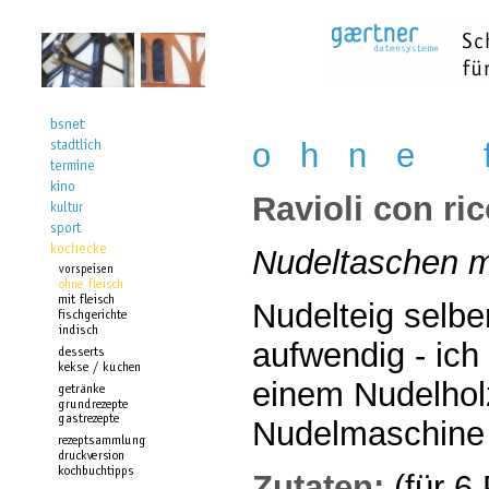
o h n e f
Ravioli con ric
Nudeltaschen mi
Nudelteig selbe
aufwendig - ich
einem Nudelhol
Nudelmaschine e
Zutaten:
(für 6