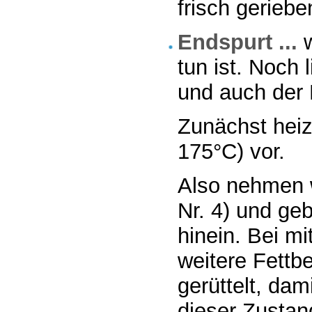
frisch gerieb
Endspurt ...
w
tun ist. Noch
und auch der 
Zunächst heiz
175°C) vor.
Also nehmen w
Nr. 4) und ge
hinein. Bei mi
weitere Fettb
gerüttelt, dam
dieser Zustan