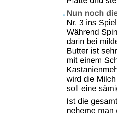
Platte und stel
Nun noch di
Nr. 3 ins Spie
Während Spina
darin bei mild
Butter ist seh
mit einem Sch
Kastanienmehl
wird die Milc
soll eine säm
Ist die gesam
neheme man de