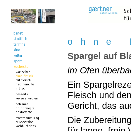
o h n e f
Spargel auf Bl
im Ofen überba
Ein Spargelreze
Fleisch und de
Gericht, das au
Die Zubereitung
für lange, frei