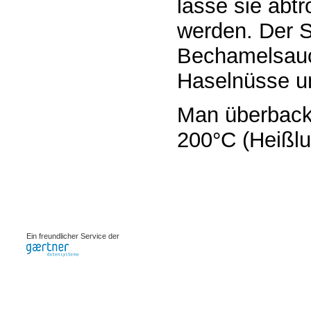
lasse sie abtr
werden. Der S
Bechamelsauc
Haselnüsse u
Man überbacke
200°C (Heißlu
0.00091s
Ein freundlicher Service der