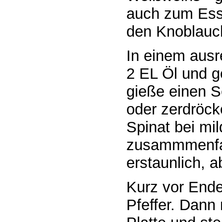
auch zum Ess
den Knoblauch
In einem ausr
2 EL Öl und g
gieße einen 
oder zerdröc
Spinat bei mi
zusammmenfall
erstaunlich, a
Kurz vor Ende
Pfeffer. Dan