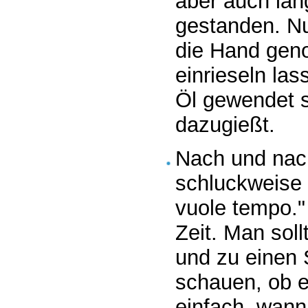
aber auch lan
gestanden. Nu
die Hand gen
einrieseln las
Öl gewendet s
dazugießt.
Nach und nac
schluckweise 
vuole tempo."
Zeit. Man sol
und zu einen 
schauen, ob e
einfach, wann 