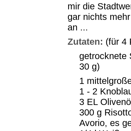
mir die Stadtwe
gar nichts mehr
an ...
Zutaten:
(für 4
getrocknete S
30 g)
1 mittelgroß
1 - 2 Knobl
3 EL Olivenö
300 g Risott
Avorio, es g