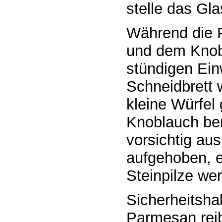
stelle das Gla
Während die P
und dem Knobl
stündigen Ein
Schneidbrett 
kleine Würfel
Knoblauch ber
vorsichtig au
aufgehoben, e
Steinpilze we
Sicherheitsha
Parmesan reib