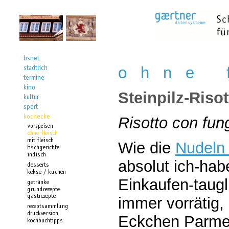
o h n e f
Steinpilz-Risot
Risotto con fung
Wie die
Nudeln 
absolut ich-ha
Einkaufen-taugl
immer vorrätig,
Eckchen Parmes